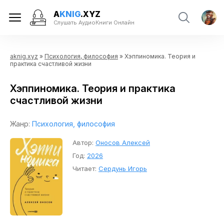
A
KNIG
.XYZ
Слушать АудиоКниги Онлайн
aknig.xyz
»
Психология, философия
» Хэппиномика. Теория и
практика счастливой жизни
Хэппиномика. Теория и практика
счастливой жизни
Жанр:
Психология, философия
Автор:
Оносов Алексей
Год:
2026
Читает:
Сердунь Игорь