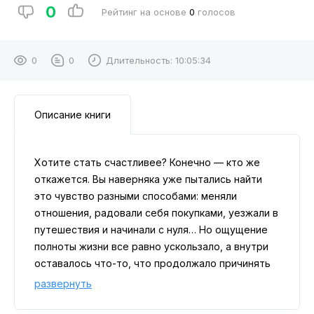
0
Рейтинг на основе
0
голосов
0
0
Длительность:
10:05:34
Описание книги
Хотите стать счастливее? Конечно — кто же
откажется. Вы наверняка уже пытались найти
это чувство разными способами: меняли
отношения, радовали себя покупками, уезжали в
путешествия и начинали с нуля… Но ощущение
полноты жизни все равно ускользало, а внутри
оставалось что-то, что продолжало причинять
боль. Алексей Оносов уверен: источник счастья
развернуть
находится не вовне, а в самом человеке. В
аудиокниге «Хэппиномика. Теория и практика