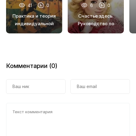
41
0
6
0
18
Практика и теория
Счастье здесь.
индивидуальной
Руководство по
психологии
трансформации
личности.
Обретение
гармонии и
баланса
Комментарии (0)