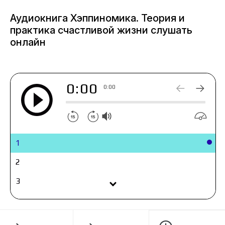
счастливой жизни» он предлагает простую и
Аудиокнига Хэппиномика. Теория и
ясную систему шагов, которая поможет
практика счастливой жизни слушать
каждому слушателю выстроить более
онлайн
счастливую жизнь.
0:00
0:00
1
2
3
4
5