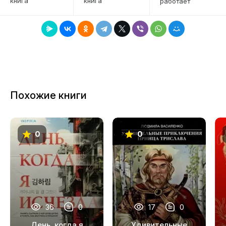
книга
книга
работает
7
8
9
10
11
Похожие книги
12
13
0
0
14
15
16
17
36
0
17
0
18
День, когда я
Удивительные