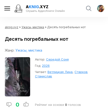
A
KNIG
.XYZ
Слушать АудиоКниги Онлайн
aknig.xyz
»
Ужасы, мистика
» Десять погребальных нот
Десять погребальных нот
Жанр:
Ужасы, мистика
Автор:
Середой Соня
Год:
2026
Читает:
Ветлицкая Лина
,
Старков
Станислав
0
Рейтинг на основе
0
голосов