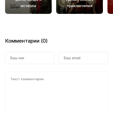
19
исчезла
приключения
принца Трислава
20
21
22
Комментарии (0)
23
24