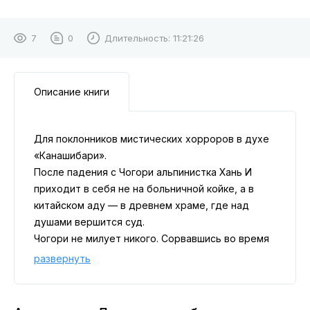
7
0
Длительность:
11:21:26
Описание книги
Для поклонников мистических хорроров в духе
«Канашибари».
После падения с Чогори альпинистка Хань И
приходит в себя не на больничной койке, а в
китайском аду — в древнем храме, где над
душами вершится суд.
Чогори не милует никого. Сорвавшись во время
спуска в разгар снежной бури, Хань И и её
развернуть
племянник очнулись в древнем храме. Однако
под его руинами их ждёт не спасение, а проход
в преисподнюю, где души вынуждены отвечать