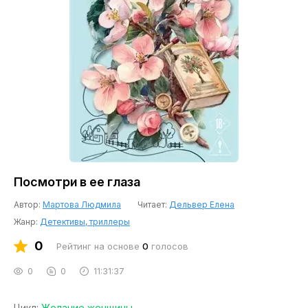
Посмотри в ее глаза
Автор:
Мартова Людмила
Читает:
Дельвер Елена
Жанр:
Детективы, триллеры
0
Рейтинг на основе
0
голосов
0
0
11:31:37
Цикл:
Желание женщины