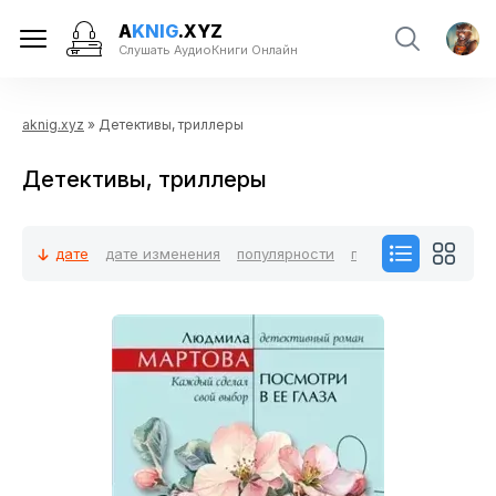
A
KNIG
.XYZ
Слушать АудиоКниги Онлайн
aknig.xyz
» Детективы, триллеры
Детективы, триллеры
дате
дате изменения
популярности
посещаемости
ко