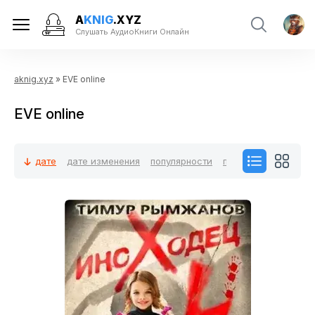
A
KNIG
.XYZ
Слушать АудиоКниги Онлайн
aknig.xyz
» EVE online
EVE online
дате
дате изменения
популярности
посещаемости
ко