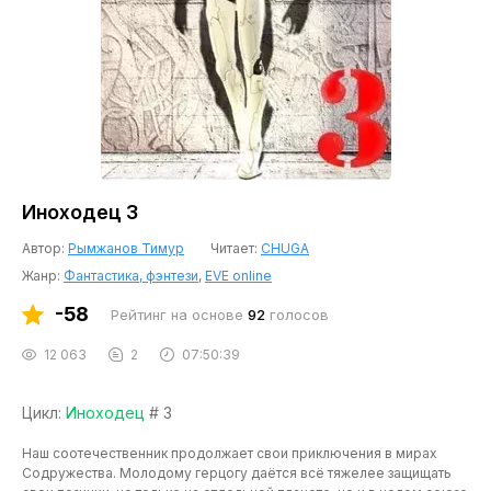
Иноходец 3
Автор:
Рымжанов Тимур
Читает:
CHUGA
Жанр:
Фантастика, фэнтези
,
EVE online
-58
Рейтинг на основе
92
голосов
12 063
2
07:50:39
Цикл:
Иноходец
# 3
Наш соотечественник продолжает свои приключения в мирах
Содружества. Молодому герцогу даётся всё тяжелее защищать