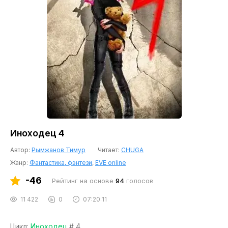
Иноходец 4
Автор:
Рымжанов Тимур
Читает:
CHUGA
Жанр:
Фантастика, фэнтези
,
EVE online
-46
Рейтинг на основе
94
голосов
11 422
0
07:20:11
Цикл:
Иноходец
# 4