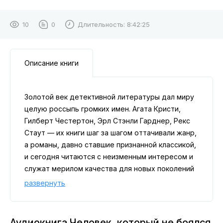
10
0
Длительность:
8:42:25
Описание книги
Золотой век детективной литературы дал миру
целую россыпь громких имен. Агата Кристи,
Гилберт Честертон, Эрл Стэнли Гарднер, Рекс
Стаут — их книги шаг за шагом оттачивали жанр,
а романы, давно ставшие признанной классикой,
и сегодня читаются с неизменным интересом и
служат мерилом качества для новых поколений
авторов. Среди этих мастеров особое место
развернуть
занимает Джон Диксон Карр (1906–1977) —
непревзойденный виртуоз тщательно
выстроенных историй о «невозможных
Аудиокнига Человек, который не боялся