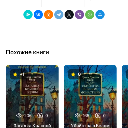
7
8
9
10
11
Похожие книги
12
13
+1
0
14
15
16
17
206
0
166
0
18
Загадка Красной
Убийства в Белом