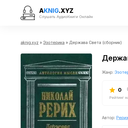
A
KNIG
.XYZ
Слушать АудиоКниги Онлайн
aknig.xyz
»
Эзотерика
» Держава Света (сборник)
Держав
Жанр:
Эзоте
0
Рейтинг 
Автор:
Рерих