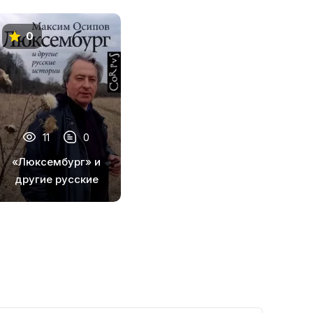
0
11
0
«Люксембург» и
другие русские
истории