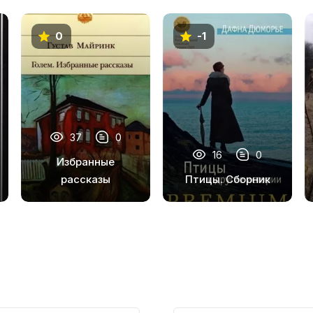
0
-1
37
0
16
0
Избранные
рассказы
Птицы. Сборник