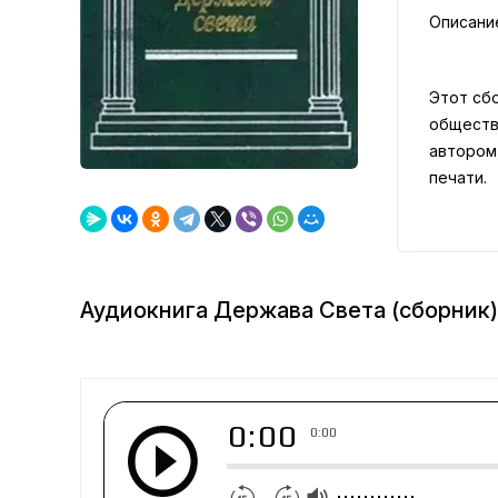
Описани
Этот сб
обществ
автором
печати.
Аудиокнига Держава Света (сборник)
0:00
0:00