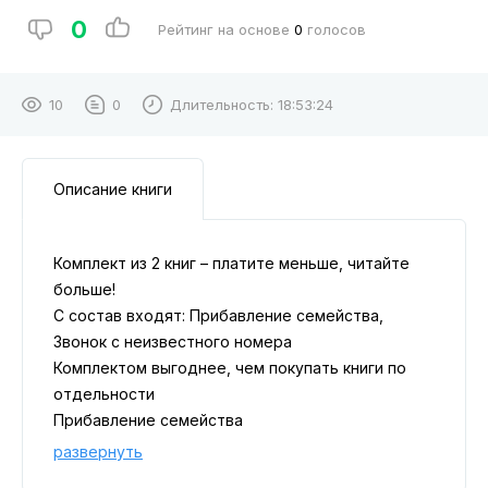
0
Рейтинг на основе
0
голосов
10
0
Длительность:
18:53:24
Описание книги
Комплект из 2 книг – платите меньше, читайте
больше!
С состав входят: Прибавление семейства,
Звонок с неизвестного номера
Комплектом выгоднее, чем покупать книги по
отдельности
Прибавление семейства
Судье Ирине Поляковой доверили простое
развернуть
дело: признать умершей пропавшую пять лет