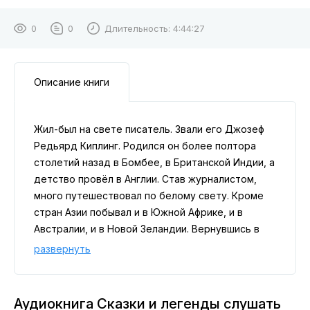
0
0
Длительность:
4:44:27
Описание книги
Жил-был на свете писатель. Звали его Джозеф
Редьярд Киплинг. Родился он более полтора
столетий назад в Бомбее, в Британской Индии, а
детство провёл в Англии. Став журналистом,
много путешествовал по белому свету. Кроме
стран Азии побывал и в Южной Африке, и в
Австралии, и в Новой Зеландии. Вернувшись в
Англию, писатель женился, и у него родились
развернуть
две дочери. Дочки были очень любознательные.
Они задавали папе столько разных вопросов!
Особенно Эффи, младшенькая. И папа-
Аудиокнига Сказки и легенды слушать