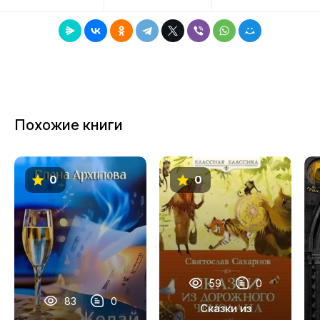
8
9
10
11
Похожие книги
12
0
0
59
0
83
0
Сказки из