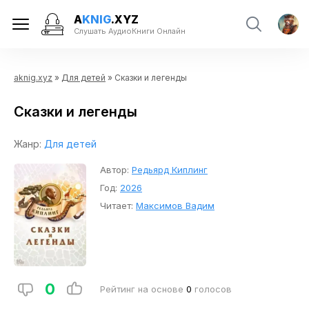
A
KNIG
.XYZ
Слушать АудиоКниги Онлайн
aknig.xyz
»
Для детей
» Сказки и легенды
Сказки и легенды
Жанр:
Для детей
Автор:
Редьярд Киплинг
Год:
2026
Читает:
Максимов Вадим
0
Рейтинг на основе
0
голосов