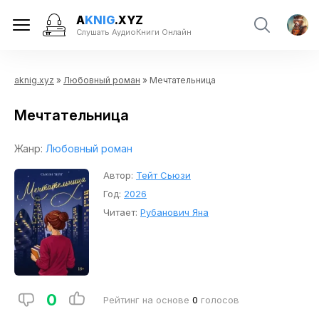
A
KNIG
.XYZ
Слушать АудиоКниги Онлайн
aknig.xyz
»
Любовный роман
» Мечтательница
Мечтательница
Жанр:
Любовный роман
Автор:
Тейт Сьюзи
Год:
2026
Читает:
Рубанович Яна
0
Рейтинг на основе
0
голосов