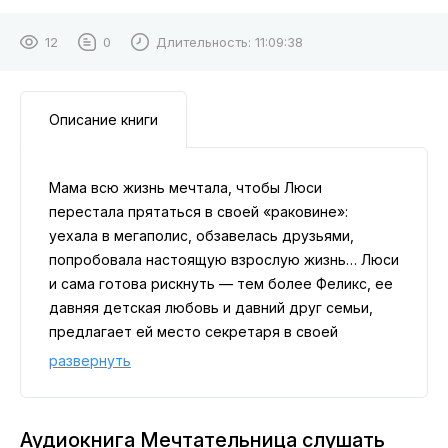
12
0
Длительность:
11:09:38
Описание книги
Мама всю жизнь мечтала, чтобы Люси
перестала прятаться в своей «раковине»:
уехала в мегаполис, обзавелась друзьями,
попробовала настоящую взрослую жизнь… Люси
и сама готова рискнуть — тем более Феликс, ее
давняя детская любовь и давний друг семьи,
предлагает ей место секретаря в своей
компании.
развернуть
Вот только очень быстро становится ясно: эта
история будто не про нее. В офисе постоянно
серо и зябко (особенно после запрета на
Аудиокнига Мечтательница слушать