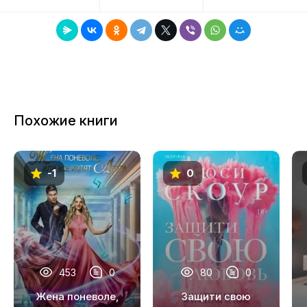
8
9
10
11
Похожие книги
12
13
-1
0
14
15
16
17
453
0
80
0
18
Жена поневоле,
Защити свою