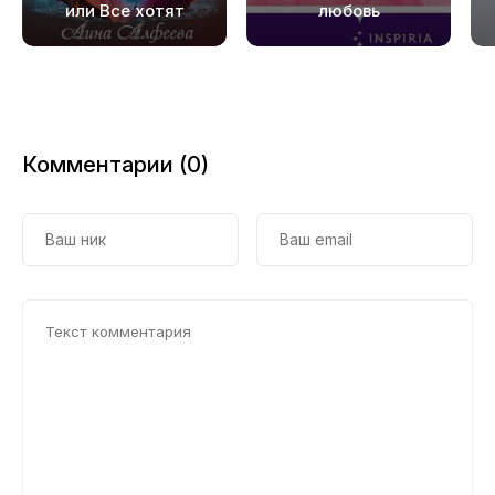
19
или Все хотят
любовь
Люси
20
21
22
Комментарии (0)
23
24
25
26
27
28
29
30