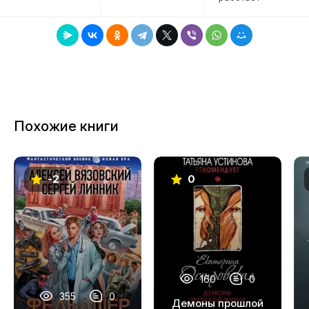
Похожие книги
-2
0
160
0
355
0
Демоны прошлой