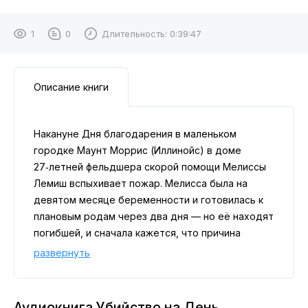
1
0
Длительность:
0:39:47
Описание книги
Накануне Дня благодарения в маленьком
городке Маунт Моррис (Иллинойс) в доме
27‑летней фельдшера скорой помощи Мелиссы
Лемиш вспыхивает пожар. Мелисса была на
девятом месяце беременности и готовилась к
плановым родам через два дня — но её находят
погибшей, и сначала кажется, что причина
трагедии связана с огнём.
развернуть
Однако расследование быстро показывает:
пожар мог быть лишь частью более сложной и
тревожной истории. Полиции предстоит
Аудиокнига Убийство на День