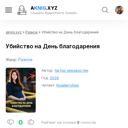
A
KNIG
.XYZ
Слушать АудиоКниги Онлайн
aknig.xyz
»
Разное
» Убийство на День благодарения
Убийство на День благодарения
Жанр:
Разное
Автор:
Автор неизвестен
Год:
2026
Читает:
Краймтубер
0
Рейтинг на основе
0
голосов