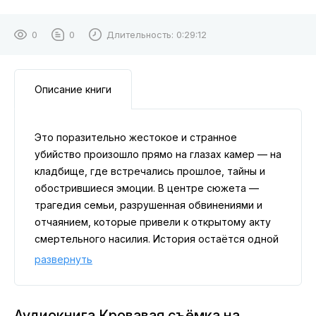
0
0
Длительность:
0:29:12
Описание книги
Это поразительно жестокое и странное
убийство произошло прямо на глазах камер — на
кладбище, где встречались прошлое, тайны и
обострившиеся эмоции. В центре сюжета —
трагедия семьи, разрушенная обвинениями и
отчаянием, которые привели к открытому акту
смертельного насилия. История остаётся одной
из самых известных преступлений,
развернуть
зафиксированных на видео, и до сих пор
вызывает споры о психологии обиды, семейных
трагедиях и влиянии медиа.
Аудиокнига Кровавая съёмка на