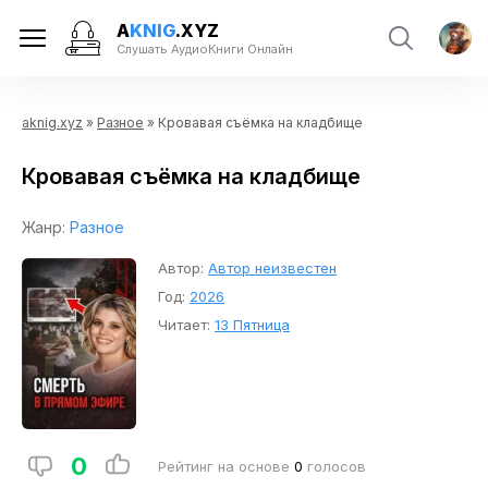
A
KNIG
.XYZ
Слушать АудиоКниги Онлайн
aknig.xyz
»
Разное
» Кровавая съёмка на кладбище
Кровавая съёмка на кладбище
Жанр:
Разное
Автор:
Автор неизвестен
Год:
2026
Читает:
13 Пятница
0
Рейтинг на основе
0
голосов