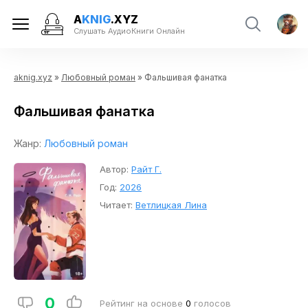
A
KNIG
.XYZ
Слушать АудиоКниги Онлайн
aknig.xyz
»
Любовный роман
» Фальшивая фанатка
Фальшивая фанатка
Жанр:
Любовный роман
Автор:
Райт Г.
Год:
2026
Читает:
Ветлицкая Лина
0
Рейтинг на основе
0
голосов