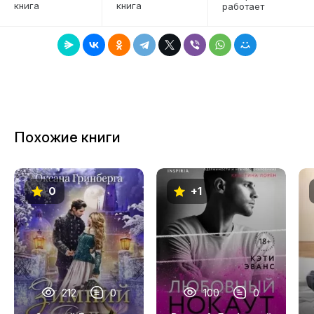
перестаёт быть игрой? Когда стирается грань
книга
книга
работает
7
между дружбой и отношениями, а вместо
8
мыслей о противостоянии с отцом я вижу перед
собой только её — и уже не понимаю, где
9
заканчивается притворство и начинается
настоящее.
10
11
Похожие книги
12
13
0
+1
14
15
16
17
212
0
100
0
18