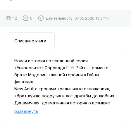
12
0
Длительность:
07.05.2026 13:34:17
Описание книги
Новая история во вселенной серии
«Университет Фэрфилд» Г. Н. Райт — роман о
брате Мэделин, главной героини «Тайны
фанатки».
New Adult с тропами «фальшивые отношения»,
«брат лучше подруги» и «от дружбы до любви».
Динамичная, драматичная история о вспышке
страсти и чувствах, которые оказываются
развернуть
сильнее любых договорённостей.
Для поклонников спортивной романтики Эль
Кеннеди и Ханны Грейс.