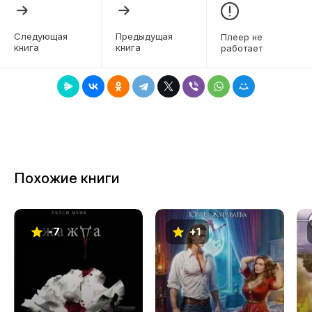
5
6
Следующая
Предыдущая
Плеер не
книга
книга
работает
7
8
9
10
11
Похожие книги
12
13
-7
+1
14
15
16