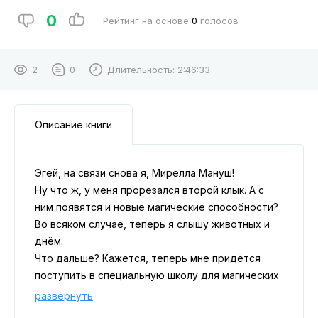
0
Рейтинг на основе
0
голосов
2
0
Длительность:
2:46:33
Описание книги
Эгей, на связи снова я, Мирелла Мануш!
Ну что ж, у меня прорезался второй клык. А с
ним появятся и новые магические способности?
Во всяком случае, теперь я слышу животных и
днём.
Что дальше? Кажется, теперь мне придётся
поступить в специальную школу для магических
существ. Но поскольку я такая уникальная и
развернуть
зубы прорезались раньше, совет вампиров