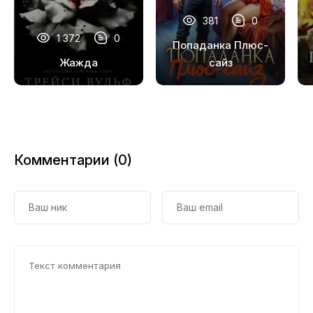
17
381
0
18
1 372
0
Попаданка Плюс-
Жажда
сайз
Комментарии (0)