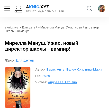
A
KNIG
.XYZ
Слушать АудиоКниги Онлайн
aknig.xyz
»
Для детей
» Мирелла Мануш. Ужас, новый директор
школы – вампир!
Мирелла Мануш. Ужас, новый
директор школы – вампир!
Жанр:
Для детей
Автор:
Барнс Анна
,
Белоу Криcтина-Мари
Год:
2026
Читает:
Андреева Татьяна