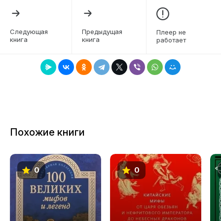
5
6
Следующая
Предыдущая
Плеер не
книга
книга
работает
7
8
9
10
Похожие книги
0
0