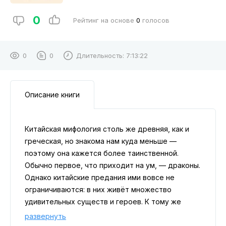
0
Рейтинг на основе
0
голосов
0
0
Длительность:
7:13:22
Описание книги
Китайская мифология столь же древняя, как и
греческая, но знакома нам куда меньше —
поэтому она кажется более таинственной.
Обычно первое, что приходит на ум, — драконы.
Однако китайские предания ими вовсе не
ограничиваются: в них живёт множество
удивительных существ и героев. К тому же
мифология Китая гораздо теснее переплетена с
развернуть
историей самой страны, чем мифологические