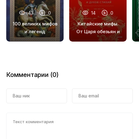
43
0
14
0
100 великих мифов
Китайские мифы.
и легенд
От Царя обезьян и
Нефритового
императора до
небесных
драконов и духов
стихий
Комментарии (0)