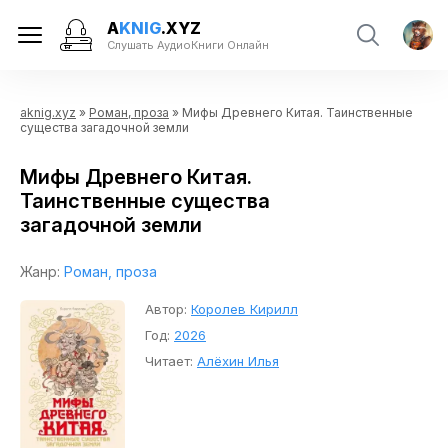
A
KNIG
.XYZ
Слушать АудиоКниги Онлайн
aknig.xyz
»
Роман, проза
» Мифы Древнего Китая. Таинственные
существа загадочной земли
Мифы Древнего Китая.
Таинственные существа
загадочной земли
Жанр:
Роман, проза
Автор:
Королев Кирилл
Год:
2026
Читает:
Алёхин Илья