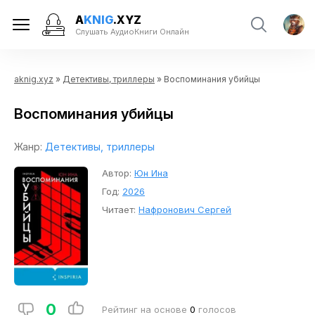
A
KNIG
.XYZ
Слушать АудиоКниги Онлайн
aknig.xyz
»
Детективы, триллеры
» Воспоминания убийцы
Воспоминания убийцы
Жанр:
Детективы, триллеры
Автор:
Юн Ина
Год:
2026
Читает:
Нафронович Сергей
0
Рейтинг на основе
0
голосов