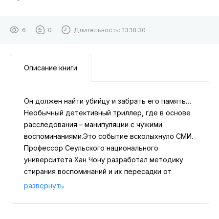
6
0
Длительность:
13:18:30
Описание книги
Он должен найти убийцу и забрать его память…
Необычный детективный триллер, где в основе
расследования – манипуляции с чужими
воспоминаниями.Это событие всколыхнуло СМИ.
Профессор Сеульского национального
университета Хан Чону разработал методику
стирания воспоминаний и их пересадки от
одного человека к другому. Он стал
развернуть
знаменитостью в научных кругах. Однако вскоре
произошло то, что перевернуло его жизнь еще
раз…Как-то придя домой, чтобы отпраздновать