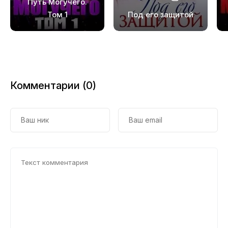
Путь Могучего.
19
Том 1
Под его защитой
20
21
22
Комментарии (0)