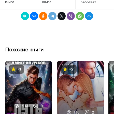
появился верный шанс…
книга
книга
работает
7
8
9
10
11
Похожие книги
12
13
-1
-2
14
15
16
17
434
0
18
146
0