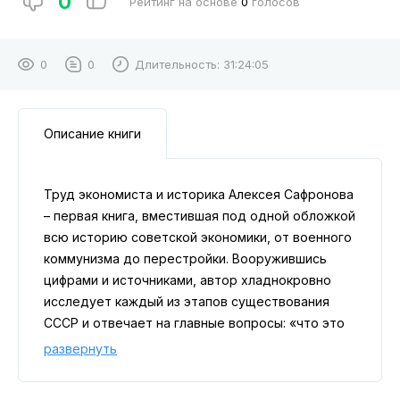
0
Рейтинг на основе
0
голосов
0
0
Длительность:
31:24:05
Описание книги
Труд экономиста и историка Алексея Сафронова
– первая книга, вместившая под одной обложкой
всю историю советской экономики, от военного
коммунизма до перестройки. Вооружившись
цифрами и источниками, автор хладнокровно
исследует каждый из этапов существования
СССР и отвечает на главные вопросы: «что это
было?», «почему все закончилось именно так?» и
развернуть
«могло ли быть по-другому?».
«Это не могло не вызвать дефицит на