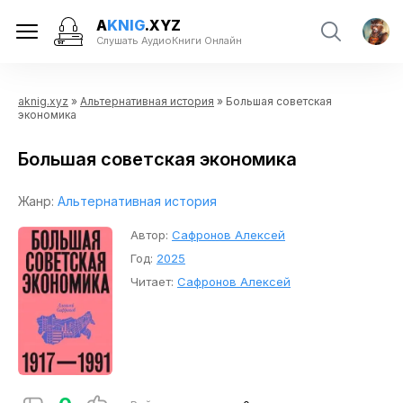
A
KNIG
.XYZ
Слушать АудиоКниги Онлайн
aknig.xyz
»
Альтернативная история
» Большая советская
экономика
Большая советская экономика
Жанр:
Альтернативная история
Автор:
Сафронов Алексей
Год:
2025
Читает:
Сафронов Алексей