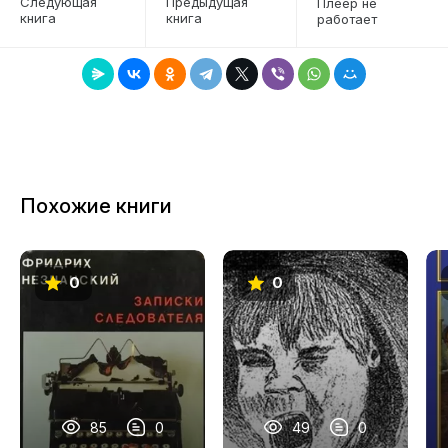
Следующая
Предыдущая
Плеер не
книга
книга
работает
7
8
9
10
11
Похожие книги
12
13
0
0
14
15
16
17
85
0
49
0
18