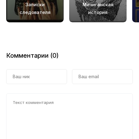
Записки
Мичиганская
19
следователя
история
20
21
22
Комментарии (0)
23
24
25