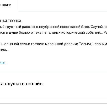
е книги
ННАЯ ЁЛОЧКА
ый грустный рассказ о неубранной новогодней ёлке. Случайн
ся в душе болью от эха печальных исторический событий… Рас
нь обычной семьи глазами маленькой девочки Тоськи, непони
лись…
уть
ка слушать онлайн