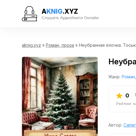
A
KNIG
.XYZ
Слушать АудиоКниги Онлайн
aknig.xyz
»
Роман, проза
» Неубранная ёлочка. Тоськ
Неубра
Жанр:
Роман,
0
Рейтинг 
Автор:
Сапег