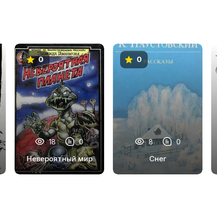
0
0
18
0
8
0
Невероятный мир
Снег