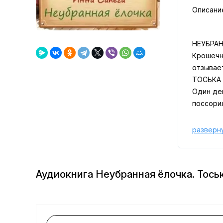
Описани
НЕУБРА
Крошечн
отзывает
ТОСЬКА
Один де
поссори
разверн
Аудиокнига Неубранная ёлочка. Тось