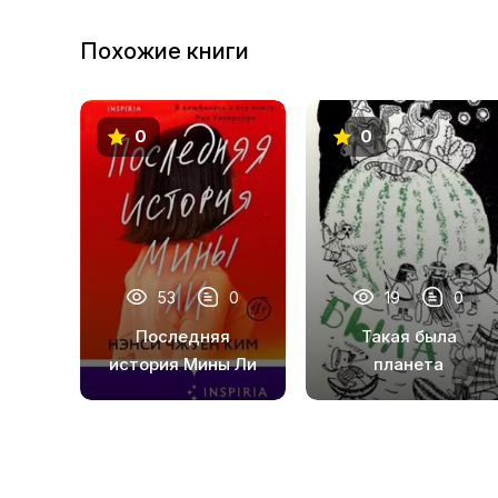
Похожие книги
0
0
53
0
19
0
Последняя
Такая была
история Мины Ли
планета