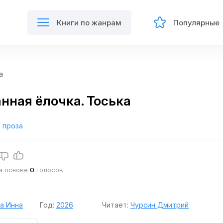
Книги по жанрам
Популярные
а
нная ёлочка. Тоська
 проза
на основе
0
голосов
а Инна
Год:
2026
Читает:
Чурсин Дмитрий