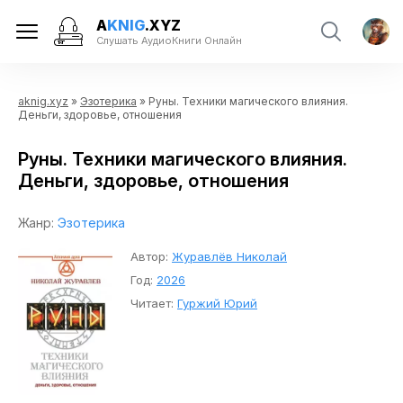
A
KNIG
.XYZ
Слушать АудиоКниги Онлайн
aknig.xyz
»
Эзотерика
» Руны. Техники магического влияния.
Деньги, здоровье, отношения
Руны. Техники магического влияния.
Деньги, здоровье, отношения
Жанр:
Эзотерика
Автор:
Журавлёв Николай
Год:
2026
Читает:
Гуржий Юрий