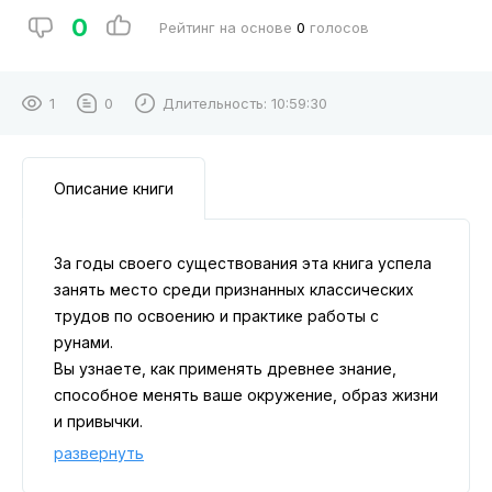
0
Рейтинг на основе
0
голосов
1
0
Длительность:
10:59:30
Описание книги
За годы своего существования эта книга успела
занять место среди признанных классических
трудов по освоению и практике работы с
рунами.
Вы узнаете, как применять древнее знание,
способное менять ваше окружение, образ жизни
и привычки.
Перед вами наследие глубокой древности —
развернуть
знание цивилизации, которую мы помним по