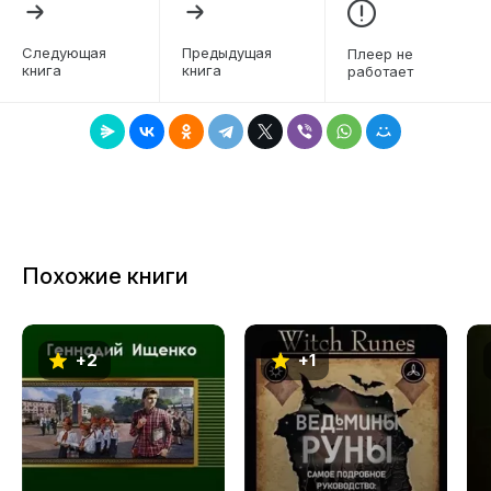
доступны в одной книге!
6
Следующая
Предыдущая
Плеер не
книга
книга
работает
7
8
9
10
11
Похожие книги
+2
+1