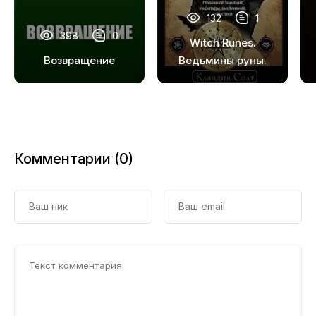
132
1
398
0
Witch Runes.
Возвращение
Ведьмины руны.
Самое подробное
руководство:
глубинное
значение,
расклады,
Комментарии (0)
заклинания,
практики