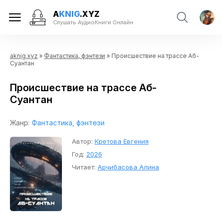
A
KNIG
.XYZ
Слушать АудиоКниги Онлайн
aknig.xyz
»
Фантастика, фэнтези
» Происшествие на трассе Аб-
Суантан
Происшествие на трассе Аб-
Суантан
Жанр:
Фантастика, фэнтези
Автор:
Кретова Евгения
Год:
2026
Читает:
Арчибасова Алина