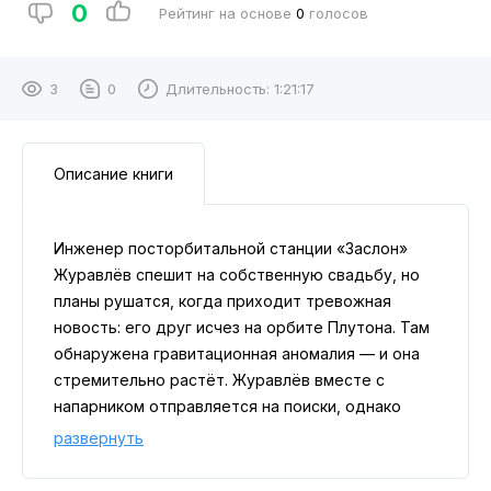
0
Рейтинг на основе
0
голосов
3
0
Длительность:
1:21:17
Описание книги
Инженер посторбитальной станции «Заслон»
Журавлёв спешит на собственную свадьбу, но
планы рушатся, когда приходит тревожная
новость: его друг исчез на орбите Плутона. Там
обнаружена гравитационная аномалия — и она
стремительно растёт. Журавлёв вместе с
напарником отправляется на поиски, однако
очередной выброс захватывает их и переносит
развернуть
в другой сектор Млечного Пути.
И этот мир населён. Только местные порядки не