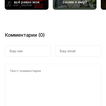
19
всё равно моя
Зачем я ему?
20
21
22
Комментарии (0)
23
24