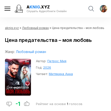
A
KNIG
.XYZ
Слушать АудиоКниги Онлайн
aknig.xyz
»
Любовный роман
» Цена предательства – моя любовь
Цена предательства – моя любовь
Жанр:
Любовный роман
Автор:
Петрос Мия
Год:
2026
Читает:
Митякина Анна
-1
Рейтинг на основе
1
голосов