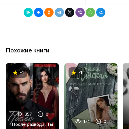
8
9
10
11
Похожие книги
12
13
-1
-1
14
15
16
17
357
0
18
174
0
После развода. Ты