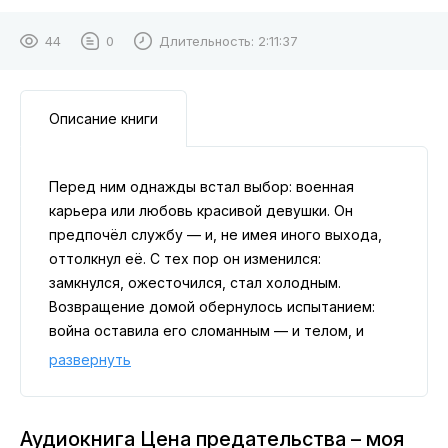
44
0
Длительность:
2:11:37
Описание книги
Перед ним однажды встал выбор: военная
карьера или любовь красивой девушки. Он
предпочёл службу — и, не имея иного выхода,
оттолкнул её. С тех пор он изменился:
замкнулся, ожесточился, стал холодным.
Возвращение домой обернулось испытанием:
война оставила его сломанным — и телом, и
душой. Но она смогла простить, потому что
развернуть
чувство никуда не исчезло.
Кто возьмёт верх: он — тот, кто ждёт её, но
снова и снова отталкивает, или она — та, кто
Аудиокнига Цена предательства – моя