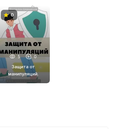
0
5
0
Защита от
манипуляций.
Тариф Стандарт