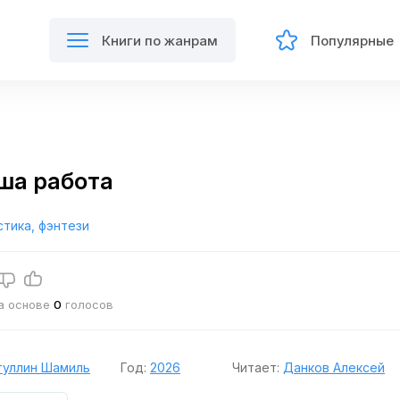
Книги по жанрам
Популярные
ша работа
тика, фэнтези
на основе
0
голосов
туллин Шамиль
Год:
2026
Читает:
Данков Алексей