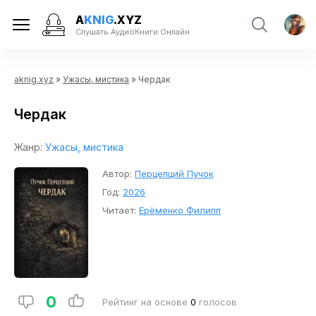
A
KNIG
.XYZ
Слушать АудиоКниги Онлайн
aknig.xyz
»
Ужасы, мистика
» Чердак
Чердак
Жанр:
Ужасы, мистика
Автор:
Перцепций Пучок
Год:
2026
Читает:
Ерёменко Филипп
0
Рейтинг на основе
0
голосов