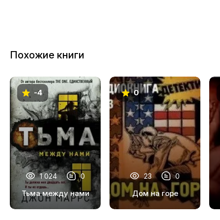
Похожие книги
-4
0
1 024
0
23
0
Тьма между нами
Дом на горе