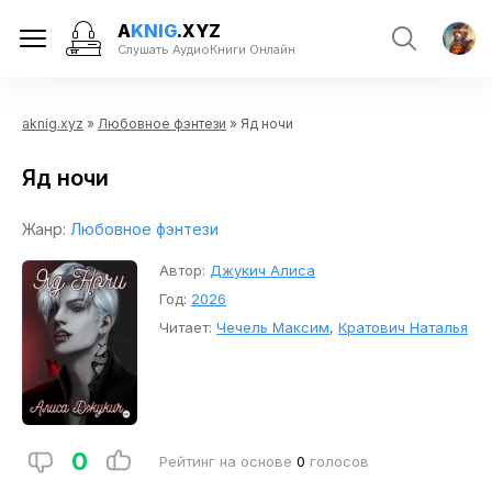
A
KNIG
.XYZ
Слушать АудиоКниги Онлайн
aknig.xyz
»
Любовное фэнтези
» Яд ночи
Яд ночи
Жанр:
Любовное фэнтези
Автор:
Джукич Алиса
Год:
2026
Читает:
Чечель Максим
,
Кратович Наталья
0
Рейтинг на основе
0
голосов