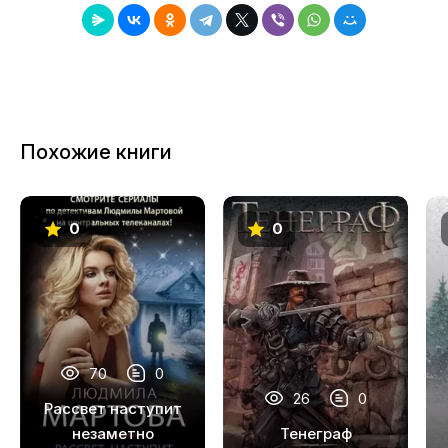
8
9
10
11
Похожие книги
12
13
0
0
14
15
16
17
70
0
18
26
0
Рассвет наступит
19
незаметно
Тенеграф