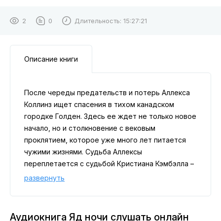
2
0
Длительность:
15:27:21
Описание книги
После череды предательств и потерь Аллекса
Коллинз ищет спасения в тихом канадском
городке Голден. Здесь ее ждет не только новое
начало, но и столкновение с вековым
проклятием, которое уже много лет питается
чужими жизнями. Судьба Аллексы
переплетается с судьбой Кристиана Кэмбэлла –
загадочного вампира, чье мертвое сердце
развернуть
истерзано призраком прошлого, пугающе
похожим на нее саму. Когда город захлестывает
волна жестоких убийств, Аллекса оказывается в
Аудиокнига Яд ночи слушать онлайн