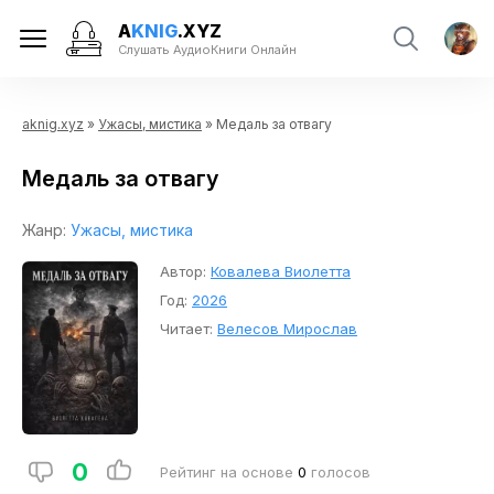
A
KNIG
.XYZ
Слушать АудиоКниги Онлайн
aknig.xyz
»
Ужасы, мистика
» Медаль за отвагу
Медаль за отвагу
Жанр:
Ужасы, мистика
Автор:
Ковалева Виолетта
Год:
2026
Читает:
Велесов Мирослав
0
Рейтинг на основе
0
голосов