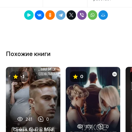
Похожие книги
-1
0
241
0
102
0
Семья брата. Мой