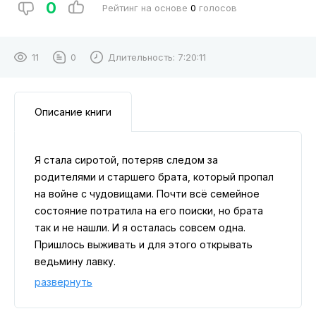
0
Рейтинг на основе
0
голосов
11
0
Длительность:
7:20:11
Описание книги
Я стала сиротой, потеряв следом за
родителями и старшего брата, который пропал
на войне с чудовищами. Почти всё семейное
состояние потратила на его поиски, но брата
так и не нашли. И я осталась совсем одна.
Пришлось выживать и для этого открывать
ведьмину лавку.
И всё вроде бы начало налаживаться, пока
развернуть
однажды в холодную, зимнюю ночью в мою
дверь не постучался ОН. Враг нашей империи,