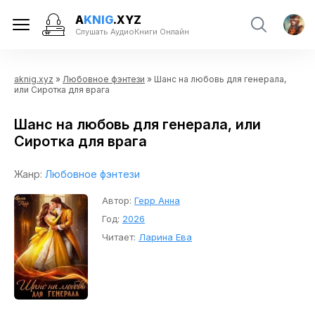
A
KNIG
.XYZ
Слушать АудиоКниги Онлайн
aknig.xyz
»
Любовное фэнтези
» Шанс на любовь для генерала,
или Сиротка для врага
Шанс на любовь для генерала, или
Сиротка для врага
Жанр:
Любовное фэнтези
Автор:
Герр Анна
Год:
2026
Читает:
Ларина Ева