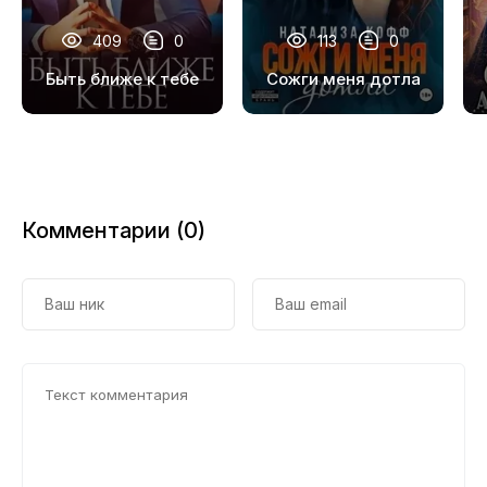
18
409
0
113
0
19
Быть ближе к тебе
Сожги меня дотла
20
21
22
Комментарии (0)
23
24
25
26
27
28
29