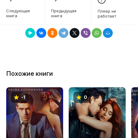
6
Следующая
Предыдущая
Плеер не
книга
книга
работает
7
8
9
10
11
Похожие книги
12
13
-1
0
14
15
16
17