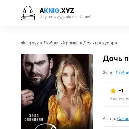
A
KNIG
.XYZ
Слушать АудиоКниги Онлайн
aknig.xyz
»
Любовный роман
» Дочь прокурора
Дочь п
Жанр:
Любов
-1
Рейтинг 
Автор:
Савиц