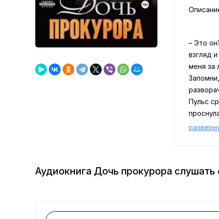
Описани
– Это он
взгляд и
меня за 
Запомни,
разворач
Пульс ср
проснула
разверн
Аудиокнига Дочь прокурора слушать