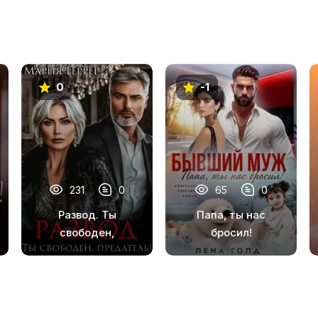
0
-1
231
0
65
0
Развод. Ты
Папа, ты нас
свободен,
бросил!
предатель!