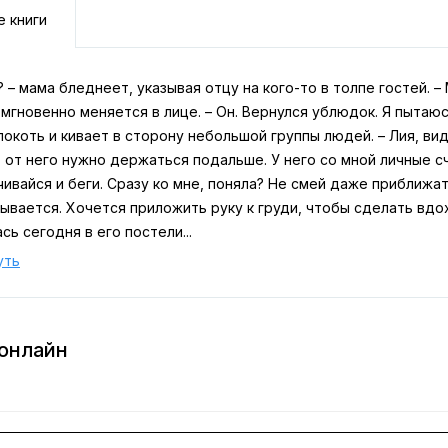
е книги
? – мама бледнеет, указывая отцу на кого-то в толпе гостей. 
 мгновенно меняется в лице. – Он. Вернулся ублюдок. Я пытаюс
локоть и кивает в сторону небольшой группы людей. – Лия, вид
 от него нужно держаться подальше. У него со мной личные сч
ивайся и беги. Сразу ко мне, поняла? Не смей даже приближат
ывается. Хочется приложить руку к груди, чтобы сделать вдох
сь сегодня в его постели...
уть
 онлайн