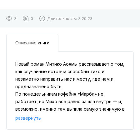
3
0
Длительность:
3:29:23
Описание книги
Новый роман Митико Аоямы рассказывает о том,
как случайные встречи способны тихо и
незаметно направить нас к месту, где нам и
предназначено быть.
По понедельникам кофейня «Марбл» не
работает, но Михо все равно зашла внутрь — и,
возможно, именно там выпила самую значимую в
своей жизни чашку матча.
развернуть
Из мимолетных знакомств и неожиданных
эпизодов складывается дорога, которая
приводит нас в сегодняшнюю точку. Официант в