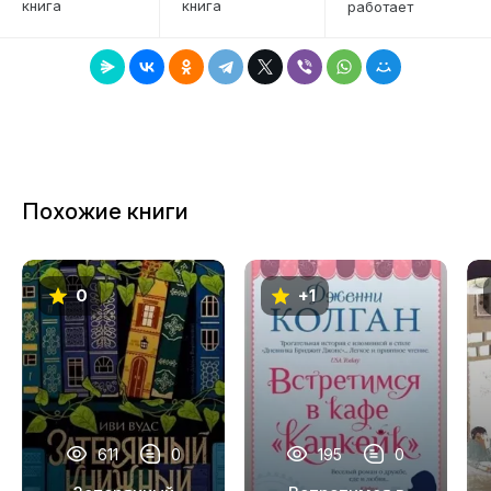
книга
книга
работает
7
8
9
10
11
Похожие книги
12
0
+1
611
0
195
0