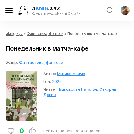
A
KNIG
.XYZ
Слушать АудиоКниги Онлайн
aknig.xyz
»
Фантастика, фэнтези
» Понедельник в матча-кафе
Понедельник в матча-кафе
Жанр:
Фантастика, фэнтези
Автор:
Митико Аояма
Год:
2026
Читает:
Быковская Наталья
,
Секирин
Денис
0
Рейтинг на основе
0
голосов