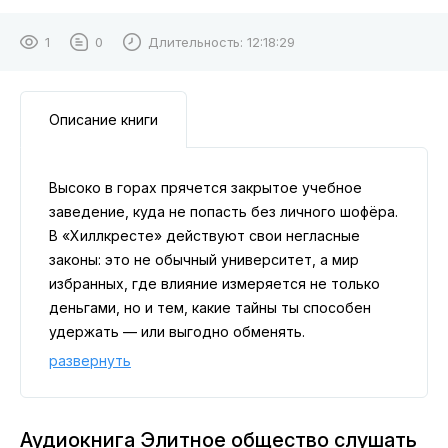
1
0
Длительность:
12:18:29
Описание книги
Высоко в горах прячется закрытое учебное
заведение, куда не попасть без личного шофёра.
В «Хиллкресте» действуют свои негласные
законы: это не обычный университет, а мир
избранных, где влияние измеряется не только
деньгами, но и тем, какие тайны ты способен
удержать — или выгодно обменять.
Шестеро студентов с фамилиями, знакомыми по
развернуть
светским колонкам, внезапно оказываются в
эпицентре громкого скандала. Лайза Трейсон —
утончённая звезда кампуса, Джордж Харингтон
Аудиокнига Элитное общество слушать