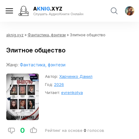
A
KNIG
.XYZ
Слушать АудиоКниги Онлайн
aknig.xyz
»
Фантастика, фэнтези
» Элитное общество
Элитное общество
Жанр:
Фантастика, фэнтези
Автор:
Харченко Данил
Год:
2026
Читает:
evrenkotya
0
Рейтинг на основе
0
голосов