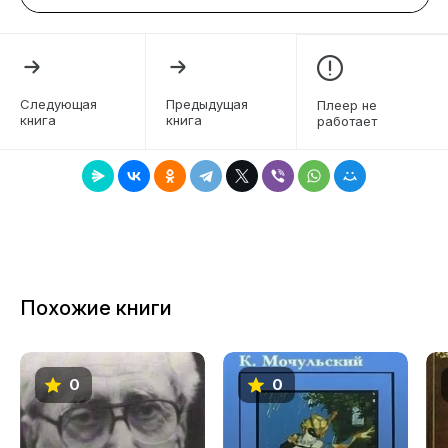
литература, однажды встав на надежный путь
изучения народности, не свернет с него и
завершит начатое.
Следующая
Предыдущая
Плеер не
книга
книга
работает
Похожие книги
0
0