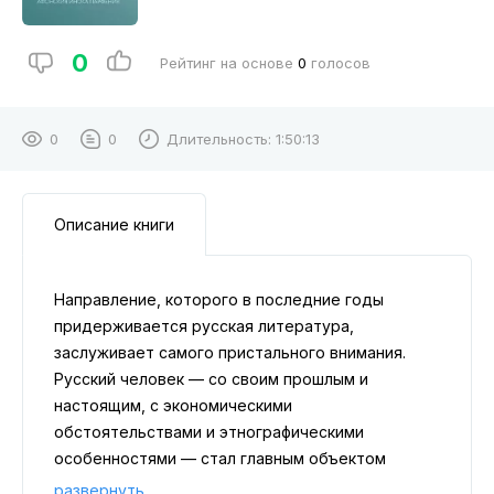
0
Рейтинг на основе
0
голосов
0
0
Длительность:
1:50:13
Описание книги
Направление, которого в последние годы
придерживается русская литература,
заслуживает самого пристального внимания.
Русский человек — со своим прошлым и
настоящим, с экономическими
обстоятельствами и этнографическими
особенностями — стал главным объектом
исследования для писателей и ученых. Каждый
развернуть