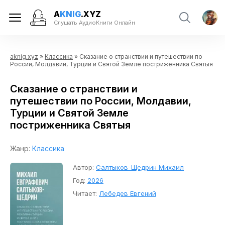
A
KNIG
.XYZ
Слушать АудиоКниги Онлайн
aknig.xyz
»
Классика
» Сказание о странствии и путешествии по
России, Молдавии, Турции и Святой Земле постриженника Святыя
Сказание о странствии и
путешествии по России, Молдавии,
Турции и Святой Земле
постриженника Святыя
Жанр:
Классика
Автор:
Салтыков-Щедрин Михаил
Год:
2026
Читает:
Лебедев Евгений