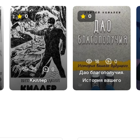
0
0
18
0
39
0
Дао благополучия.
Киллер
История вашего
будущего