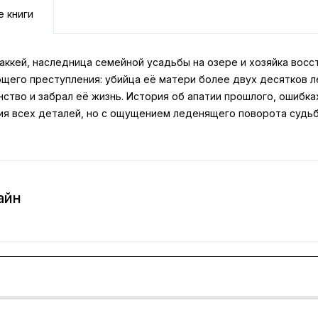
е книги
аккей, наследница семейной усадьбы на озере и хозяйка восс
щего преступления: убийца её матери более двух десятков л
нство и забрал её жизнь. История об апатии прошлого, ошибк
ия всех деталей, но с ощущением леденящего поворота судьб
айн