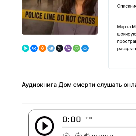
Описани
Марта М
шокирую
простра
раскрыт
Аудиокнига Дом смерти слушать онл
0:00
0:00