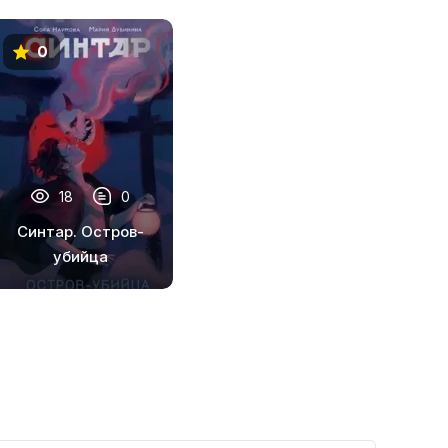
0
18
0
Синтар. Остров-
убийца