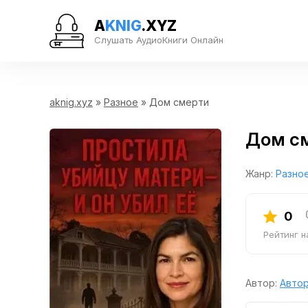
A
KNIG
.XYZ
Слушать АудиоКниги Онлайн
aknig.xyz
»
Разное
» Дом смерти
Дом с
Жанр:
Разно
0
Рейтинг 
Автор:
Автор