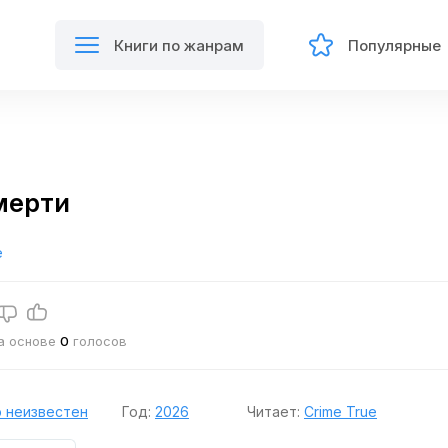
Книги по жанрам
Популярные
мерти
е
на основе
0
голосов
 неизвестен
Год:
2026
Читает:
Crime True