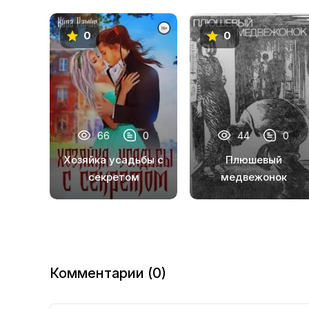
0
0
66
0
44
0
Хозяйка усадьбы с
Плюшевый
секретом
медвежонок
Комментарии (0)