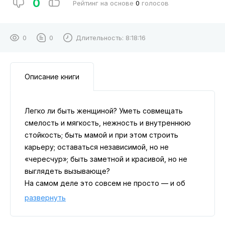
0
Рейтинг на основе
0
голосов
0
0
Длительность:
8:18:16
Описание книги
Легко ли быть женщиной? Уметь совмещать
смелость и мягкость, нежность и внутреннюю
стойкость; быть мамой и при этом строить
карьеру; оставаться независимой, но не
«чересчур»; быть заметной и красивой, но не
выглядеть вызывающе?
На самом деле это совсем не просто — и об
этом говорят самые читаемые современные
развернуть
авторы.
Как в один день отпустить любовь всей жизни?