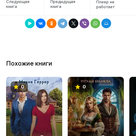
Следующая
Предыдущая
Плеер не
книга
книга
работает
7
8
9
10
11
Похожие книги
12
13
0
0
14
15
16
17
18