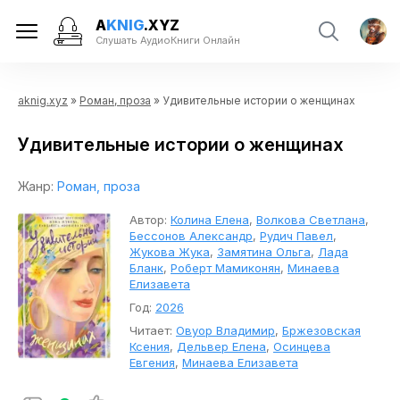
A
KNIG
.XYZ
Слушать АудиоКниги Онлайн
aknig.xyz
»
Роман, проза
» Удивительные истории о женщинах
Удивительные истории о женщинах
Жанр:
Роман, проза
Автор:
Колина Елена
,
Волкова Светлана
,
Бессонов Александр
,
Рудич Павел
,
Жукова Жука
,
Замятина Ольга
,
Лада
Бланк
,
Роберт Мамиконян
,
Минаева
Елизавета
Год:
2026
Читает:
Овуор Владимир
,
Бржезовская
Ксения
,
Дельвер Елена
,
Осинцева
Евгения
,
Минаева Елизавета