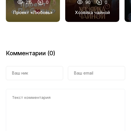
215
0
90
0
19
Проект «Любовь»
Хозяйка чайной
20
21
22
Комментарии (0)
23
24
25