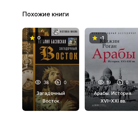
Похожие книги
0
-1
38
0
19
0
Загадочный
Арабы. История.
Восток
XVI–XXI вв.