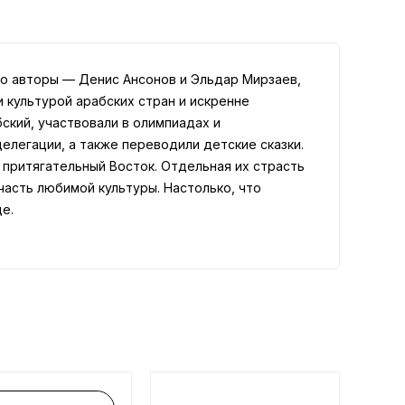
го авторы — Денис Ансонов и Эльдар Мирзаев,
и культурой арабских стран и искренне
ский, участвовали в олимпиадах и
легации, а также переводили детские сказки.
 притягательный Восток. Отдельная их страсть
 часть любимой культуры. Настолько, что
е.
ные арабские слова и выражения
ра
ий до обычаев, праздников и национальных