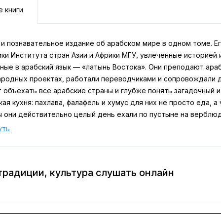
е книги
 и познавательное издание об арабском мире в одном томе. Е
ки Института стран Азии и Африки МГУ, увлеченные историей 
ные в арабский язык — «латынь Востока». Они преподают араб
родных проектах, работали переводчиками и сопровождали де
 объехать все арабские страны и глубже понять загадочный и
ая кухня: пахлава, фалафель и хумус для них не просто еда, а
 они действительно целый день ехали по пустыне на верблюд
ает быстро и без лишних усилий освоить самые употребитель
уть
мит с традициями и культурными особенностями арабского ми
и фразы сгруппированы по темам: от приветствий и путешеств
й
традиции, культура слушать онлайн