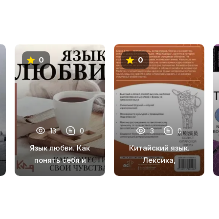
0
0
13
0
3
0
Язык любви. Как
Китайский язык.
понять себя и
Лексика,
людей вокруг. Как
традиции,
донести свои
культура
чувства