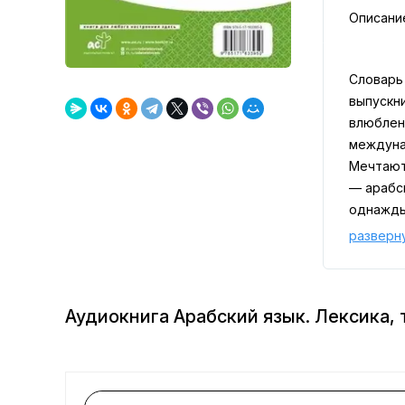
Описани
Словарь
выпускни
влюблен
междуна
Мечтают
— арабск
однажды
• Помог
разверн
• Знако
• Слова 
традици
Аудиокнига Арабский язык. Лексика, 