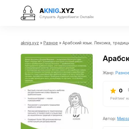
A
KNIG
.XYZ
Слушать АудиоКниги Онлайн
aknig.xyz
»
Разное
» Арабский язык. Лексика, традици
Арабск
Жанр:
Разно
0
Рейтинг 
Автор:
Мирз