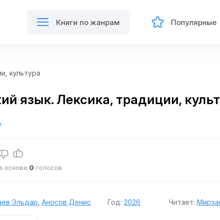
Книги по жанрам
Популярные
и, культура
ий язык. Лексика, традиции, куль
е
на основе
0
голосов
аев Эльдар
,
Аносов Денис
Год:
2026
Читает:
Мирза