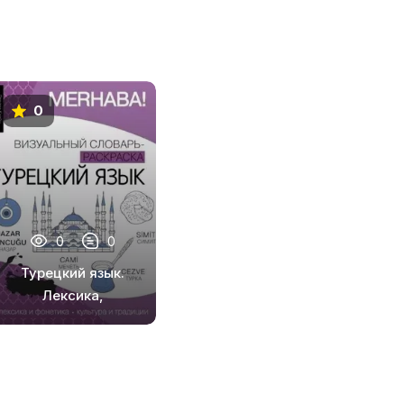
0
0
0
Турецкий язык.
Лексика,
традиции,
культура