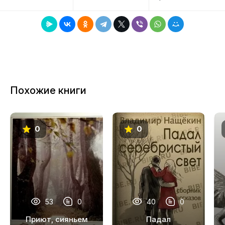
7
8
9
10
11
Похожие книги
12
13
0
0
14
15
16
17
53
0
40
0
18
Приют, сияньем
Падал