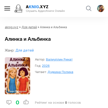
A
KNIG
.XYZ
Слушать АудиоКниги Онлайн
aknig.xyz
»
Для детей
» Алинка и Альбинка
Алинка и Альбинка
Жанр:
Для детей
Автор:
Валиуллин Ринат
Год:
2026
Читает:
Дудкина Полина
0
Рейтинг на основе
0
голосов