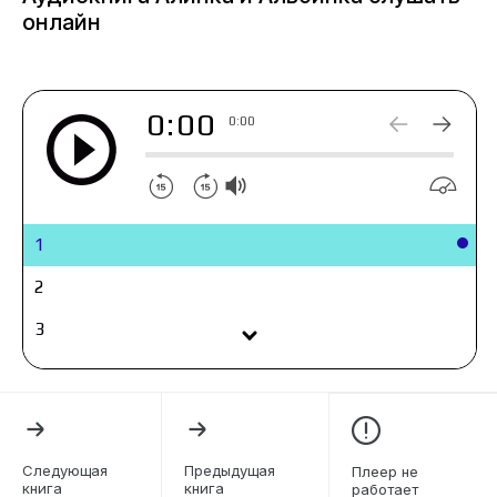
ими спустя годы, поэтому не удивляйтесь, если
онлайн
среди наших с сестрой детских приключений
встретятся вполне взрослые размышления.
Алина.
0:00
0:00
1
2
3
4
5
6
Следующая
Предыдущая
Плеер не
книга
книга
работает