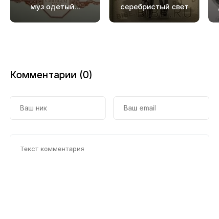
19
муз одетый...
серебристый свет
20
21
22
Комментарии (0)
23
24
25
26
27
28
29
30