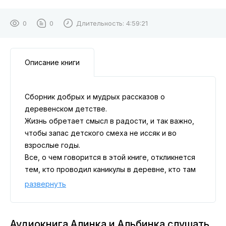
0
0
Длительность:
4:59:21
Описание книги
Сборник добрых и мудрых рассказов о
деревенском детстве.
Жизнь обретает смысл в радости, и так важно,
чтобы запас детского смеха не иссяк и во
взрослые годы.
Все, о чем говорится в этой книге, откликнется
тем, кто проводил каникулы в деревне, кто там
вырос или родился, и даже тем, кто ни разу там
развернуть
не бывал.
Эти забавные истории случились со мной в
деревне, где я появилась на свет. Я поделюсь
Аудиокнига Алинка и Альбинка слушать