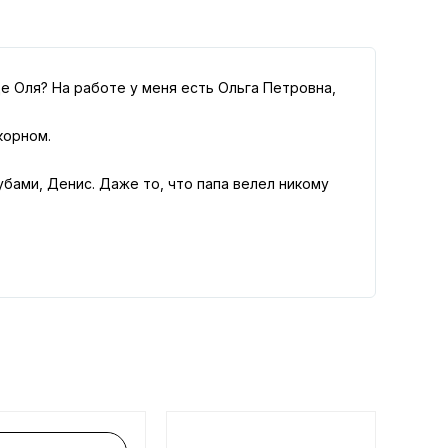
е Оля? На работе у меня есть Ольга Петровна,
корном.
убами, Денис. Даже то, что папа велел никому
. — Она… она сама ко мне лезет. Мам,
та не должна узнать — это ее сломает…
о завтра же я еду к Рите и рассказываю ей всё.
 раньше не видела.
к когда-то развалила свою! Отца удержать не