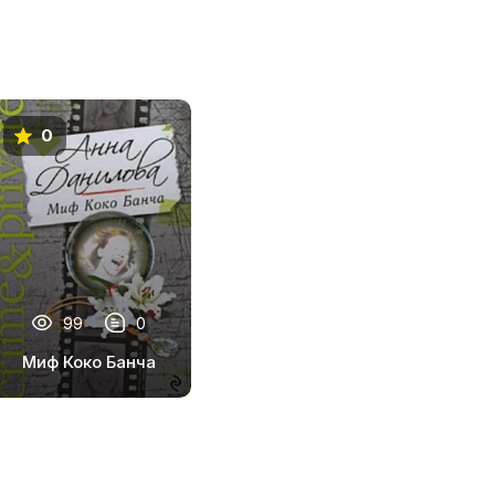
0
99
0
Миф Коко Банча