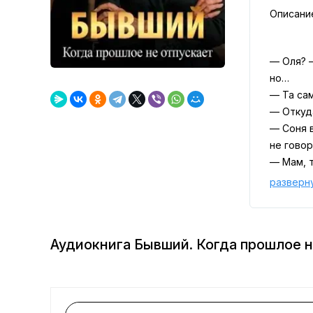
Описани
— Оля? —
но…
— Та сам
— Откуд
— Соня в
не говор
— Мам, 
— И что 
разверн
— Это ни
пожалуйс
— Уже за
Аудиокнига Бывший. Когда прошлое н
Его лицо
— Ты хоч
смогла —