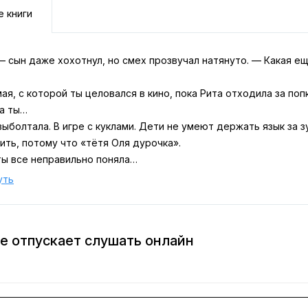
е книги
 сын даже хохотнул, но смех прозвучал натянуто. — Какая ещ
ая, с которой ты целовался в кино, пока Рита отходила за поп
а ты…
ыболтала. В игре с куклами. Дети не умеют держать язык за з
ить, потому что «тётя Оля дурочка».
ты все неправильно поняла…
же я, по-твоему, поняла?
уть
чего не значит! — он заговорил быстро, захлёбываясь словами
та, это ерунда. Случайная слабость. Я прекращу, клянусь. Ри
втра. Либо ты обрываешь это немедленно и окончательно, либ
е отпускает слушать онлайн
 перекосило. В глазах вспыхнула злость — такая, какой я в нём
ешь развалить мою семью! — почти сорвался он на крик. — Ка
 теперь хочешь, чтобы и я остался один.