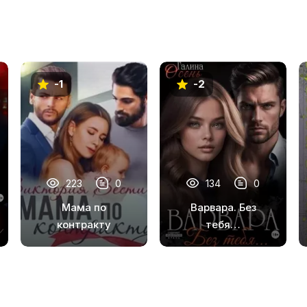
-1
-2
223
0
134
0
Мама по
Варвара. Без
контракту
тебя…