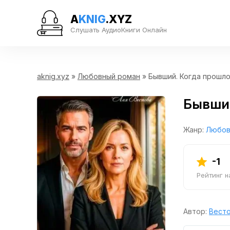
A
KNIG
.XYZ
Слушать АудиоКниги Онлайн
aknig.xyz
»
Любовный роман
» Бывший. Когда прошло
Бывший
Жанр:
Любов
-1
Рейтинг 
Автор:
Весто