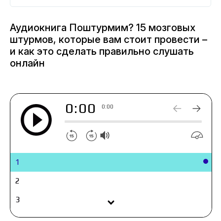
внедрять в вашей компании. Открывайте,
проводите штурмы и находите сильные
Аудиокнига Поштурмим? 15 мозговых
решения — от небольших улучшений до
штурмов, которые вам стоит провести –
масштабных прорывов.
и как это сделать правильно слушать
онлайн
0:00
0:00
1
2
3
4