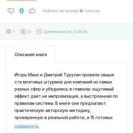
0
Рейтинг на основе
0
голосов
1
0
Длительность:
2:26:24
Описание книги
Игорь Манн и Дмитрий Турусин провели свыше
ста мозговых штурмов для компаний из самых
разных сфер и убедились в главном: ощутимый
эффект дает не импровизация, а выстроенная по
правилам система. В книге они предлагают
практическую авторскую методику,
проверенную в реальной работе, и 15 готовых
сценариев под конкретные бизнес-задачи. Это
развернуть
пошаговые инструкции, которые можно сразу