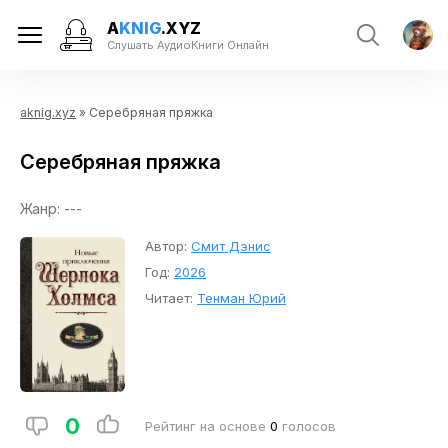
A
KNIG
.XYZ
Слушать АудиоКниги Онлайн
aknig.xyz
» Серебряная пряжка
Серебряная пряжка
Жанр: ---
Автор:
Смит Дэнис
Год:
2026
Читает:
Тенман Юрий
0
Рейтинг на основе
0
голосов