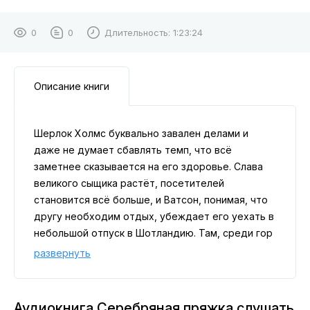
0
0
Длительность:
1:23:24
Описание книги
Шерлок Холмс буквально завален делами и
даже не думает сбавлять темп, что всё
заметнее сказывается на его здоровье. Слава
великого сыщика растёт, посетителей
становится всё больше, и Ватсон, понимая, что
другу необходим отдых, убеждает его уехать в
небольшой отпуск в Шотландию. Там, среди гор
и свежего воздуха, Холмс должен наконец
развернуть
прийти в себя.
Но, как всегда, преступления находят его где
угодно. Не успев толком устроиться в одном из
Аудиокнига Серебряная пряжка слушать