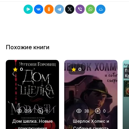
Похожие книги
0
0
295
0
38
0
Дом шелка. Новые
Шерлок Холмс и
приключения
Собачья смерть