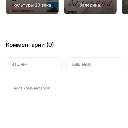
культуры 20 века
балерина.
от Льва Толстого
Исповедь русской
до Александра
эмигрантки
Солженицына
Комментарии (0)