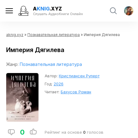
A
KNIG
.XYZ
Слушать АудиоКниги Онлайн
aknig.xyz
»
Познавательная литература
» Империя Дягилева
Империя Дягилева
Жанр:
Познавательная литература
Автор:
Кристиансен Руперт
Год:
2026
Читает:
Бахусов Роман
0
Рейтинг на основе
0
голосов