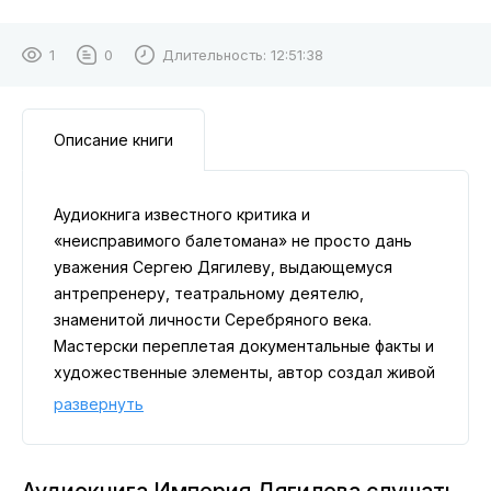
1
0
Длительность:
12:51:38
Описание книги
Аудиокнига известного критика и
«неисправимого балетомана» не просто дань
уважения Сергею Дягилеву, выдающемуся
антрепренеру, театральному деятелю,
знаменитой личности Серебряного века.
Мастерски переплетая документальные факты и
художественные элементы, автор создал живой
портрет целой эпохи. Среди героев правдивой
развернуть
истории о легендарной антрепризе, изменившей
представление о танце и ставшей символом
культурной революции, многие незаурядные