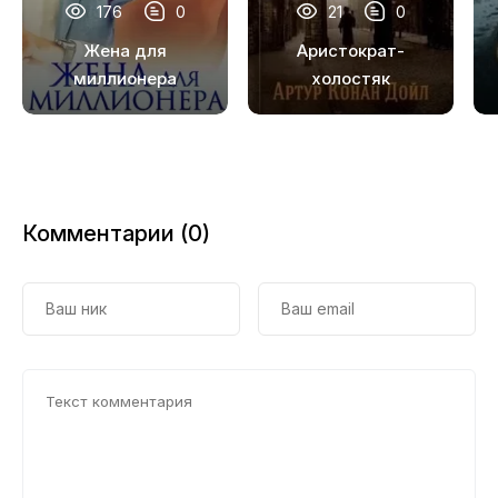
17
176
0
21
0
18
Жена для
Аристократ-
миллионера
холостяк
19
20
21
22
Комментарии (0)
23
24