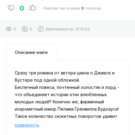
0
Рейтинг на основе
0
голосов
0
0
Длительность:
21:14:22
Описание книги
Сразу три романа от автора цикла о Дживсе и
Вустере под одной обложкой.
Беспечный повеса, почтенный холостяк и лорд -
что объединяет истории этих влюбленных
молодых людей? Конечно же, фирменный
искрометный юмор Пелама Гренвилла Вудхауса!
Такое количество сюжетных поворотов удивит
даже давних поклонников его творчества.
развернуть
Получится ли у Билла Веста добиться руки