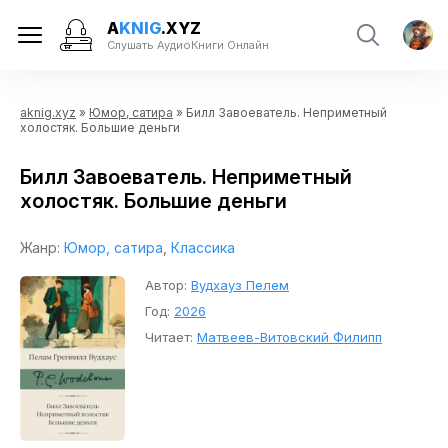
A
KNIG
.XYZ
Слушать АудиоКниги Онлайн
aknig.xyz
»
Юмор, сатира
» Билл Завоеватель. Неприметный
холостяк. Большие деньги
Билл Завоеватель. Неприметный
холостяк. Большие деньги
Жанр:
Юмор, сатира
,
Классика
Автор:
Вудхауз Пелем
Год:
2026
Читает:
Матвеев-Витовский Филипп