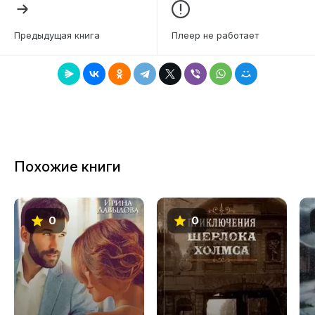
6
Предыдущая книга
Плеер не работает
7
8
9
10
11
Похожие книги
12
13
0
0
14
15
16