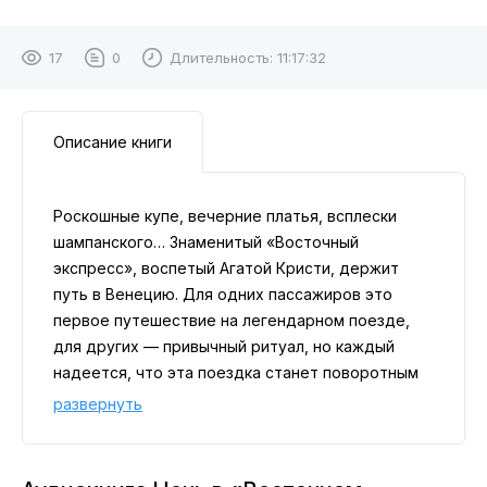
17
0
Длительность:
11:17:32
Описание книги
Роскошные купе, вечерние платья, всплески
шампанского… Знаменитый «Восточный
экспресс», воспетый Агатой Кристи, держит
путь в Венецию. Для одних пассажиров это
первое путешествие на легендарном поезде,
для других — привычный ритуал, но каждый
надеется, что эта поездка станет поворотным
моментом и изменит жизнь к лучшему. Эмми и
развернуть
Арчи оказались здесь не столько по прихоти
судьбы, сколько благодаря друзьям, решившим,
что двум заядлым трудоголикам пора отвлечься