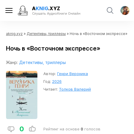
A
KNIG
.XYZ
Слушать АудиоКниги Онлайн
aknig.xyz
»
Детективы, триллеры
» Ночь в «Восточном экспрессе»
Ночь в «Восточном экспрессе»
Жанр:
Детективы, триллеры
Автор:
Генри Вероника
Год:
2026
Читает:
Толков Валерий
0
Рейтинг на основе
0
голосов