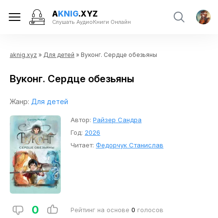
A
KNIG
.XYZ
Слушать АудиоКниги Онлайн
aknig.xyz
»
Для детей
» Вуконг. Сердце обезьяны
Вуконг. Сердце обезьяны
Жанр:
Для детей
Автор:
Райзер Сандра
Год:
2026
Читает:
Федорчук Станислав
0
Рейтинг на основе
0
голосов