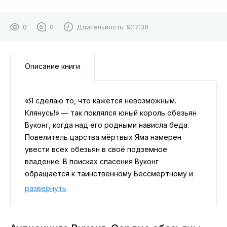
0
0
Длительность:
9:17:38
Описание книги
«Я сделаю то, что кажется невозможным.
Клянусь!» — так поклялся юный король обезьян
Вуконг, когда над его родными нависла беда.
Повелитель царства мёртвых Яма намерен
увести всех обезьян в своё подземное
владение. В поисках спасения Вуконг
обращается к таинственному Бессмертному и
получает редкий дар — способность
развернуть
становиться человеком. Превратившись в
двенадцатилетнего мальчика, он тайно
поступает в загадочную школу, где спрятана