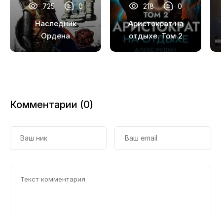
725
0
218
0
18
Наследник
Аристократ на
19
Ордена
отдыхе. Том 2
20
21
Комментарии (0)