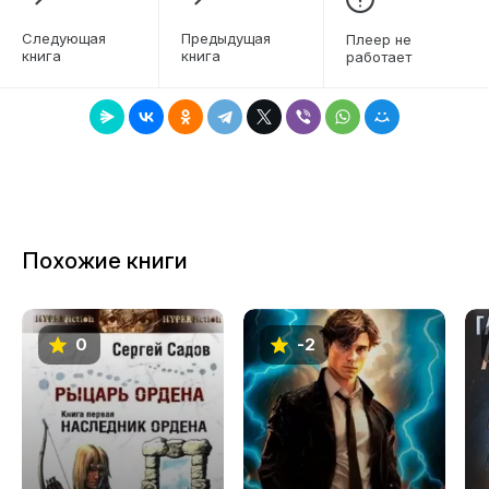
6
Следующая
Предыдущая
Плеер не
книга
книга
работает
7
8
9
10
11
Похожие книги
12
13
0
-2
14
15
16
17