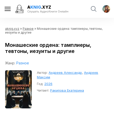
A
KNIG
.XYZ
Слушать АудиоКниги Онлайн
aknig.xyz
»
Разное
» Монашеские ордена: тамплиеры, тевтоны,
иезуиты и другие
Монашеские ордена: тамплиеры,
тевтоны, иезуиты и другие
Жанр:
Разное
Автор:
Андреев Александр
,
Андреев
Максим
Год:
2026
Читает:
Ракипова Екатерина