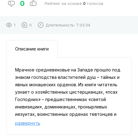
0
Рейтинг на основе
0
голосов
1
0
Длительность:
7:33:34
Описание книги
Мрачное средневековье на Западе прошло под
знаком господства властителей душ – тайных и
явных монашеских орденов. Из книги читатель
узнает о хозяйственных цистерцианцах, «псах
Господних» – предшественниках «святой
инквизиции», доминиканцах, пронырливых
иезуитах, воинственных орденах тевтонцев и
меченосцев. Книга рассказывает о создании
развернуть
западного монашества, их монастырей,
римского папства, Ватикана и подчинявшихся