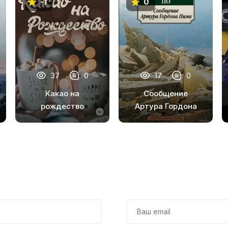
-1
0
37
0
17
0
Какао на
Сообщение
рождество
Артура Гордона
Пима