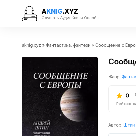
A
KNIG
.XYZ
Слушать АудиоКниги Онлайн
aknig.xyz
»
Фантастика, фэнтези
» Сообщение с Евр
Сообщ
Жанр:
Фантас
0
Рейтинг 
Автор:
Штин