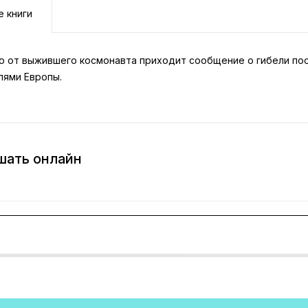
е книги
ю от выжившего космонавта приходит сообщение о гибели посл
лями Европы.
шать онлайн