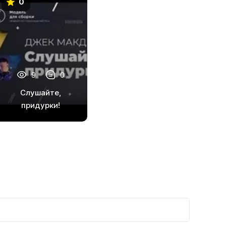
0
9
0
Слушайте,
придурки!