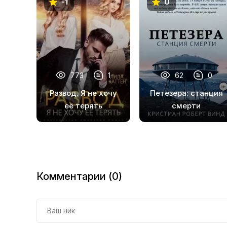
-1
0
773
1
62
0
Развод. Я не хочу
Петезера: станция
её терять
смерти
Комментарии (0)