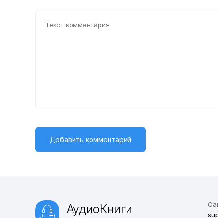
Са
АудиоКниги
sup