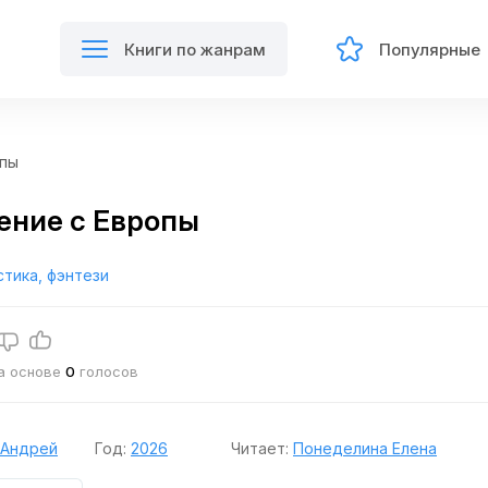
Книги по жанрам
Популярные
опы
ение с Европы
тика, фэнтези
на основе
0
голосов
 Андрей
Год:
2026
Читает:
Понеделина Елена