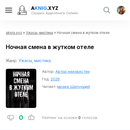
A
KNIG
.XYZ
Слушать АудиоКниги Онлайн
aknig.xyz
»
Ужасы, мистика
» Ночная смена в жутком отеле
Ночная смена в жутком отеле
Жанр:
Ужасы, мистика
Автор:
Автор неизвестен
Год:
2026
Читает:
мраке Шепчущий
0
Рейтинг на основе
0
голосов