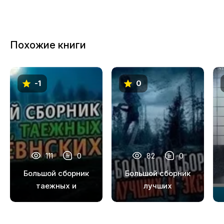
Похожие книги
-1
0
111
0
82
0
Большой сборник
Большой сборник
таежных и
лучших
деревенских
эксклюзивных
историй
историй