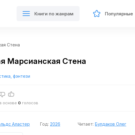
Книги по жанрам
Популярные
кая Стена
я Марсианская Стена
тика, фэнтези
на основе
0
голосов
ольдс Аластер
Год:
2026
Читает:
Булдаков Олег