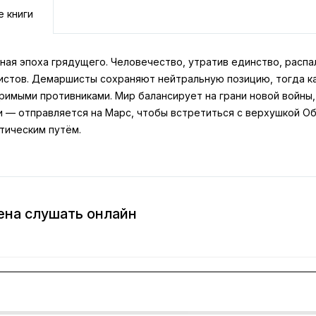
е книги
ная эпоха грядущего. Человечество, утратив единство, распа
стов. Демаршисты сохраняют нейтральную позицию, тогда ка
римыми противниками. Мир балансирует на грани новой войны,
и — отправляется на Марс, чтобы встретиться с верхушкой О
тическим путём.
ена слушать онлайн