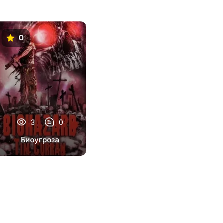
0
3
0
Биоугроза