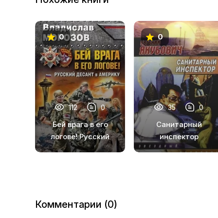
0
0
112
0
35
0
Бей врага в его
Санитарный
логове! Русский
инспектор
десант в Америку
Комментарии (0)