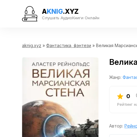
A
KNIG
.XYZ
Слушать АудиоКниги Онлайн
aknig.xyz
»
Фантастика, фэнтези
» Великая Марсианс
Велика
Жанр:
Фантас
0
Рейтинг 
Автор:
Рейн