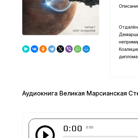
Описани
Отдалён
Демарши
неприми
Коалици
диплома
Аудиокнига Великая Марсианская Ст
0:00
0:00