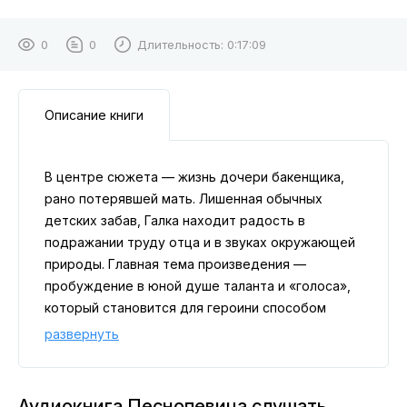
0
0
Длительность:
0:17:09
Описание книги
В центре сюжета — жизнь дочери бакенщика,
рано потерявшей мать. Лишенная обычных
детских забав, Галка находит радость в
подражании труду отца и в звуках окружающей
природы. Главная тема произведения —
пробуждение в юной душе таланта и «голоса»,
который становится для героини способом
осмыслить мир и справиться с одиночеством.
развернуть
Это история о том, как из тяжелых жизненных
обстоятельств и близости к природе рождается
истинная красота и музыкальность
Аудиокнига Песнопевица слушать