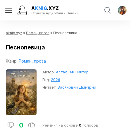
A
KNIG
.XYZ
Слушать АудиоКниги Онлайн
aknig.xyz
»
Роман, проза
» Песнопевица
Песнопевица
Жанр:
Роман, проза
Автор:
Астафьев Виктор
Год:
2026
Читает:
Васянович Дмитрий
0
Рейтинг на основе
0
голосов