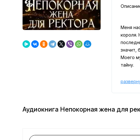
Описани
Меня на
короля.
последни
значит, 
Моего м
тайну.
разверн
Аудиокнига Непокорная жена для ре