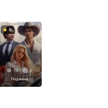
0
79
0
Подмена