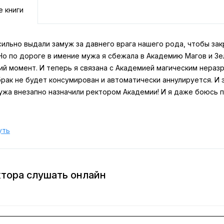
е книги
сильно выдали замуж за давнего врага нашего рода, чтобы за
 Но по дороге в имение мужа я сбежала в Академию Магов и З
й момент. И теперь я связана с Академией магическим неразр
брак не будет консумирован и автоматически аннулируется. И 
ужа внезапно назначили ректором Академии! И я даже боюсь п
уть
ктора слушать онлайн