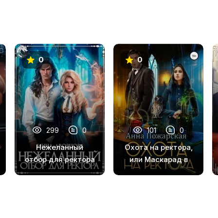
0
0
299
0
101
0
Нежеланный
Охота на ректора,
отбор для ректора
или Маскарад в
академии
зельеварения