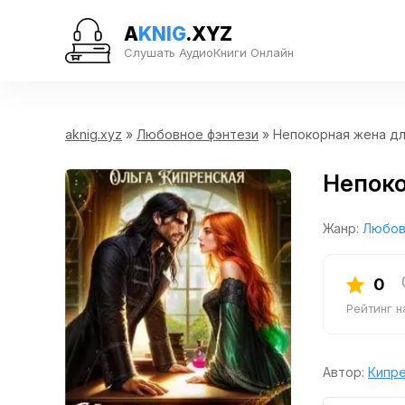
A
KNIG
.XYZ
Слушать АудиоКниги Онлайн
aknig.xyz
»
Любовное фэнтези
» Непокорная жена дл
Непоко
Жанр:
Любов
0
Рейтинг 
Автор:
Кипре