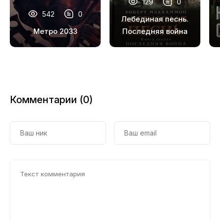
129
0
18
542
0
Лебединая песнь.
19
Метро 2033
Последняя война
20
21
22
Комментарии (0)
23
24
25
26
27
28
29