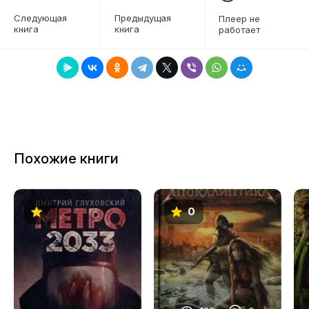
6
зачин — современный по складу души и ума
Следующая
Предыдущая
Плеер не
человек в диком, архаичном мире —
книга
книга
работает
7
предполагает множество путей развития,
8
особенно с учетом того, что в качестве
дополнительной опоры читателю прямо на
9
старте выдается в руки путеводная нить
детективной интриги», — Галина Юзефович.
10
«Детектив на подрамнике из ядерной весны и
11
нового средневековья», — Анастасия Завозова.
Похожие книги
Погрузитесь в мир вечной стужи и суеверий, где
12
молодой инквизитор бросает вызов мраку — и
13
собственным убеждениям. Слушайте в
исполнении Григория Переля, чей голос
0
14
заставит вас поверить в реальность Нового
15
Средневековья.
16
17