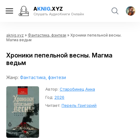
A
KNIG
.XYZ
Слушать АудиоКниги Онлайн
aknig.xyz
»
Фантастика, фэнтези
» Хроники пепельной весны.
Магма ведьм
Хроники пепельной весны. Магма
ведьм
Жанр:
Фантастика, фэнтези
Автор:
Старобинец Анна
Год:
2026
Читает:
Перель Григорий