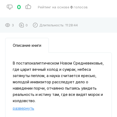
0
Рейтинг на основе
0
голосов
3
0
Длительность:
11:28:44
Описание книги
В постапокалиптическом Новом Средневековье,
где царит вечный холод и сумрак, небеса
затянуты пеплом, а наука считается ересью,
молодой инквизитор расследует дело о
наведении порчи, отчаянно пытаясь увидеть
реальность и истину там, где все видят морок и
колдовство.
Новый роман Анны Старобинец — уникальная
развернуть
жанровая конструкция на стыке детектива,