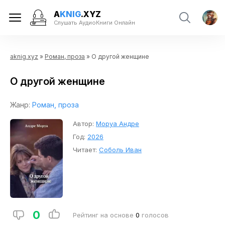
A
KNIG
.XYZ
Слушать АудиоКниги Онлайн
aknig.xyz
»
Роман, проза
» О другой женщине
О другой женщине
Жанр:
Роман, проза
Автор:
Моруа Андре
Год:
2026
Читает:
Соболь Иван
0
Рейтинг на основе
0
голосов