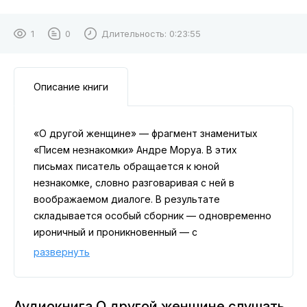
1
0
Длительность:
0:23:55
Описание книги
«О другой женщине» — фрагмент знаменитых
«Писем незнакомки» Андре Моруа. В этих
письмах писатель обращается к юной
незнакомке, словно разговаривая с ней в
воображаемом диалоге. В результате
складывается особый сборник — одновременно
ироничный и проникновенный — с
размышлениями, советами и наставлениями о
развернуть
самых разных жизненных обстоятельствах,
которые могут быть полезны не только
женщинам, но и мужчинам.
Аудиокнига О другой женщине слушать