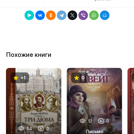
Похожие книги
+1
0
51
0
54
0
Письмо