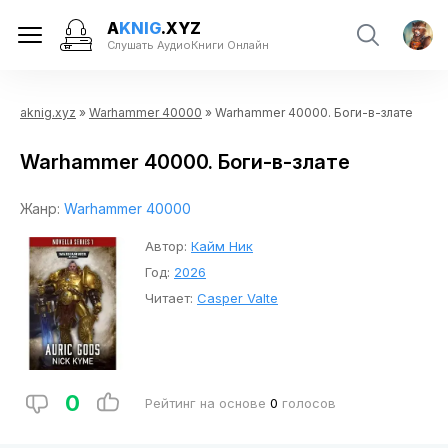
A
KNIG
.XYZ
Слушать АудиоКниги Онлайн
aknig.xyz
»
Warhammer 40000
» Warhammer 40000. Боги-в-злате
Warhammer 40000. Боги-в-злате
Жанр:
Warhammer 40000
Автор:
Кайм Ник
Год:
2026
Читает:
Casper Valte
0
Рейтинг на основе
0
голосов