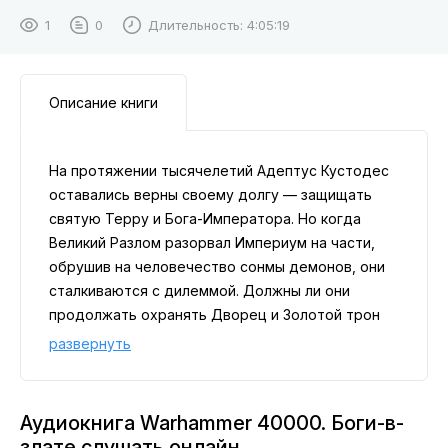
1
0
Длительность:
4:05:19
Описание книги
На протяжении тысячелетий Адептус Кустодес
оставались верны своему долгу — защищать
святую Терру и Бога-Императора. Но когда
Великий Разлом разорвал Империум на части,
обрушив на человечество сонмы демонов, они
сталкиваются с дилеммой. Должны ли они
продолжать охранять Дворец и Золотой трон
или отправиться к звёздам, чтобы искоренить
развернуть
Абсолютного Врага? Когда щит-капитан
Картовандис получает таинственный сигнал
бедствия с планеты Воргантиан, он собирает
Аудиокнига Warhammer 40000. Боги-в-
команду кустодиев для расследования. Когда
злате слушать онлайн