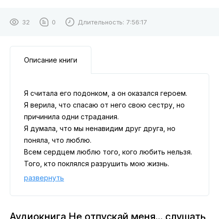
32
0
Длительность:
7:56:17
Описание книги
Я считала его подонком, а он оказался героем.
Я верила, что спасаю от него свою сестру, но
причинила одни страдания.
Я думала, что мы ненавидим друг друга, но
поняла, что люблю.
Всем сердцем люблю того, кого любить нельзя.
Того, кто поклялся разрушить мою жизнь.
Того, кто обязательно сдержит свое слово.
развернуть
Аудиокнига Не отпускай меня... слушать