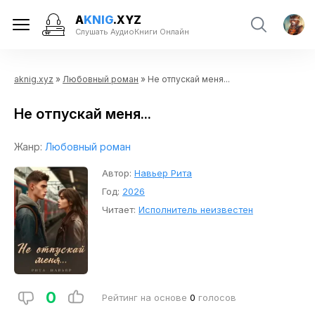
A
KNIG
.XYZ
Слушать АудиоКниги Онлайн
aknig.xyz
»
Любовный роман
» Не отпускай меня...
Не отпускай меня...
Жанр:
Любовный роман
Автор:
Навьер Рита
Год:
2026
Читает:
Исполнитель неизвестен
0
Рейтинг на основе
0
голосов