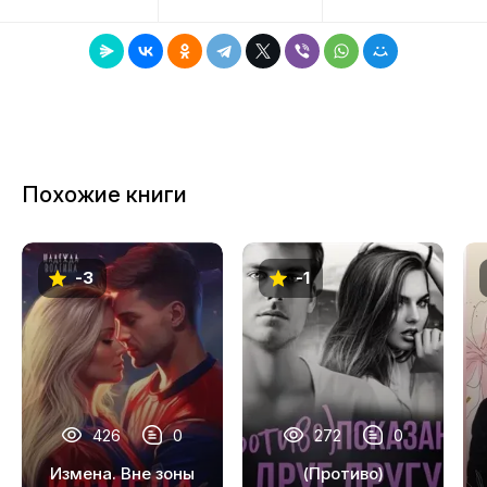
8
9
10
11
Похожие книги
12
13
-3
-1
14
426
0
272
0
Измена. Вне зоны
(Противо)